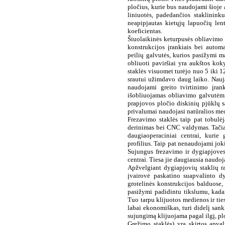
pločius, kurie bus
naudojami šioje
liniuotės, padedančios staklininku
neapipjautas
kietųjų lapuočių le
koeficientas.
Šiuolaikinės
keturpusės obliavimo 
konstrukcijos įrankiais
bei autom
peilių galvutės, kurios pasižymi m
obliuoti paviršiai yra
aukštos koky
staklės visuomet turėjo nuo 5 iki 1
srautui užimdavo
daug laiko. Nauj
naudojami
greito tvirtinimo įran
išobliuojamas obliavimo galvutėmi
prapjovos pločio diskinių
pjūklų s
privalumai
naudojasi natūralios me
Frezavimo staklės taip pat tobulėj
derinimas bei CNC
valdymas. Tačia
daugiaoperaciniai
centrai, kurie 
profilius. Taip
pat nenaudojami jokie
Sujungus frezavimo ir dygiapjoves
centrai. Tiesa
jie daugiausia naudoj
Apžvelgiant dygiapjovių staklių ra
įvairovė paskatino
suapvalinto dy
grotelinės konstrukcijos balduose, 
pasižymi padidintu
tikslumu, kad
Tuo tarpu klijuotos medienos ir tie
labai
ekonomiškas, turi didelį sankl
sujungimą klijuojama pagal ilgį, pl
Gręžimo staklės
) yra skirtos apva