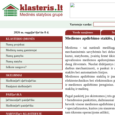
Vartotojo vardas
2026 m. rugpjļæ½ļæ½io 8 d.
Verslo naujienos
St
Medienos apdirbimo staklės, j
KLASTERIO ĮMONĖS
Namų projektai
Mediena - tai natūrali medžiag
Medinių namų gamintojai
mechaninėmis savybėmis bei deko
kurui, statyboms, įvairių žemė ū
Namų gamyba
apvaliosios medienos apdorojimas
Namų statyba
daug ištvermės. Nuolat didėjantys 
Ieškote rangovo?
darbus mechanizuoti, o
paskui ir 
staklės bei automatinės linijos.
SKELBIMAI
Medienos apdirbimo staklių ir įra
elektrotechnikos bei
elektronikos 
Skelbimļæ½ sļæ½raļæ½as
ir medienos apdirbimo įrenginius
Patalpinti skelbimļæ½
staklių ir mašinų.
PAIEļæ½KA
Pagal paskirtį jos skirstomos į tris g
• bendrosios paskirties, dažniausia
ļæ½moniļæ½ paieļæ½ka
beveik visose medienos apdirbimo 
Skelbimļæ½ paieļæ½ka
• specializuotos, kurios yra siaures
tam tikroms operacijoms atlikti;
NARYSTļæ½ KLASTERYJE