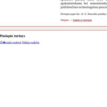
apskaitininkams bei remontininka
prižiūrinčiais technologinius proces
Parengta pagal doc. dr. G. Keturakio pateiktą
Daugiau...>
Staklės ir įrengimai
Puslapio turinys
IÅ�orinis puslapis
Vidinis puslapis