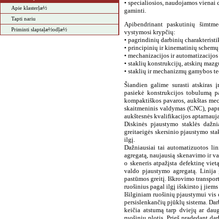
• specialiosios, naudojamos vienai d
Apie klasterļæ½
gaminti.
Tapti nariu
Apibendrinant paskutinių šimtme
Priminti slaptaļæ½odļæ½
vystymosi krypčių:
• pagrindinių darbinių charakterist
• principinių ir kinematinių schemų
• mechanizacijos ir automatizacijos
• staklių konstrukcijų, atskirų mazg
• staklių ir mechanizmų gamybos te
Šiandien galime surasti atskiras 
pasiekė konstrukcijos
tobulumą pa
kompaktiškos pavaros, aukštas mec
skaitmeninis valdymas
(CNC), papr
aukštesnės kvalifikacijos aptarnauj
Diskinės pjaustymo staklės dažni
greitaeigės skersinio
pjaustymo sta
ilgį.
Dažniausiai tai automatizuotos
li
agregatą, naujausią skenavimo ir 
o skeneris atpažįsta
defektinę viet
valdo
pjaustymo agregatą. Linija 
pastūmos greitį. Iškrovimo transport
ruošinius
pagal ilgį išskirsto į jiem
Išilginiam ruošinių pjaustymui
vis
persislenkančių pjūklų sistema. Dar
keičia atstumą tarp
dviejų ar daug
ruošinių plotis. Prieš pradedant dar