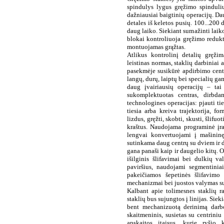
spindulys lygus
gręžimo spinduli
dažniausiai baigtinių operacijų. D
detales iš
keletos pusių. 100...200 d
daug laiko. Siekiant sumažinti laik
blokai kontroliuoja gręžimo redukt
montuojamas grąžtas.
Atlikus kontrolinį detalių gręž
leistinas normas,
staklių darbiniai
pasekmėje susikūrė
apdirbimo cent
langų, durų, laiptų
bei specialių ga
daug įvairiausių
operacijų – tai 
sukomplektuotas centras, dirbda
technologines operacijas: pjauti tie
tiesia arba kreiva trajektorija, fo
lizdus, gręžti,
skobti, skusti, šlifuot
kraštus. Naudojama programinė įr
lengvai
konvertuojami į mašininę
sutinkama daug centrų su dviem ir 
gana panaši kaip ir daugelio
kitų. 
išilginis šlifavimai bei dulkių v
paviršius, naudojami
segmentiniai
pakeičiamos šepetinės šlifavimo 
mechanizmai bei juostos
valymas su
Kalbant apie tolimesnes staklių r
staklių bus sujungtos
į linijas. Sie
bent mechanizuotą derinimą darb
skaitmeninis,
susietas su centrini
apskaitos įtaisus, kurie ryšio