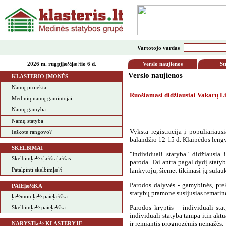
Vartotojo vardas
2026 m. rugpjļæ½ļæ½io 6 d.
Verslo naujienos
St
Verslo naujienos
KLASTERIO ĮMONĖS
Namų projektai
Ruošiamasi didžiausiai Vakarų Li
Medinių namų gamintojai
Namų gamyba
a
Namų statyba
a
Vyksta registracija į populiariau
Ieškote rangovo?
balandžio 12-15 d. Klaipėdos lengv
SKELBIMAI
"Individuali statyba" didžiausia 
Skelbimļæ½ sļæ½raļæ½as
paroda. Tai antra pagal dydį staty
Patalpinti skelbimļæ½
lankytojų, šiemet tikimasi jų sulau
Parodos dalyvės - gamybinės, prek
PAIEļæ½KA
statybų pramone susijusias tematin
ļæ½moniļæ½ paieļæ½ka
Parodos kryptis – individuali st
Skelbimļæ½ paieļæ½ka
individuali statyba tampa itin akt
ir remiantis prognozėmis nemažės.
NARYSTļæ½ KLASTERYJE