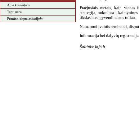
Apie klasterļæ½
Praėjusiais metais, kaip vienas 
Tapti nariu
strategija, nukreipta į kaimynines
tikslas bus įgyvendinamas toliau.
Priminti slaptaļæ½odļæ½
Numatomi įvairūs seminarai, disputa
Informacija bei dalyvių registracija:
a
Šaltinis: info.lt