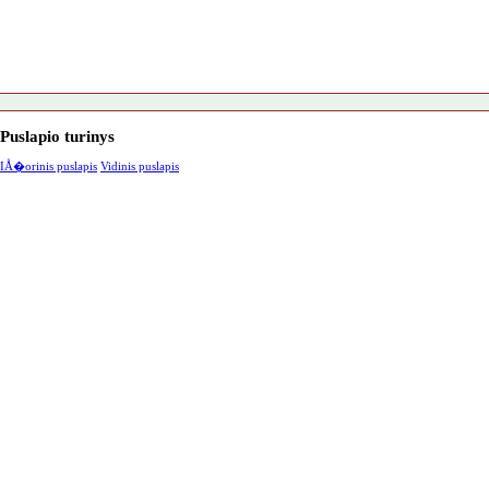
Puslapio turinys
IÅ�orinis puslapis
Vidinis puslapis