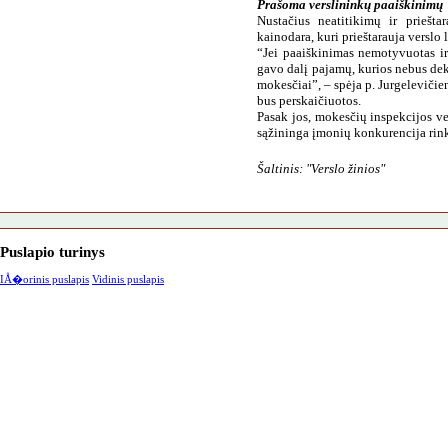
Prašoma verslininkų paaiškinimų
Nustačius neatitikimų ir priešta
kainodara, kuri prieštarauja verslo
“Jei paaiškinimas nemotyvuotas ir 
gavo dalį pajamų, kurios nebus dek
mokesčiai”, – spėja p. Jurgelevičienė
bus perskaičiuotos.
Pasak jos, mokesčių inspekcijos ve
sąžininga įmonių konkurencija rin
a
Šaltinis: "Verslo žinios"
Puslapio turinys
IÅ�orinis puslapis
Vidinis puslapis