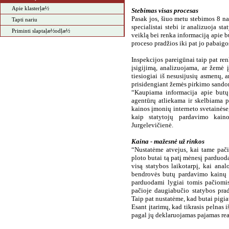
Apie klasterļæ½
Stebimas visas procesas
Pasak jos, šiuo metu stebimos 8 
Tapti nariu
specialistai stebi ir analizuoja s
Priminti slaptaļæ½odļæ½
veiklą bei renka informaciją apie 
proceso pradžios iki pat jo pabaigos
Inspekcijos pareigūnai taip pat r
įsigijimą, analizuojama, ar žemė 
tiesiogiai iš nesusijusių asmenų, 
prisidengiant žemės pirkimo sando
“Kaupiama informacija apie butų
agentūrų atliekama ir skelbiama 
kainos įmonių interneto svetainėse
kaip statytojų pardavimo kaino
Jurgelevičienė.
Kaina - mažesnė už rinkos
“Nustatėme atvejus, kai tame pač
ploto butai tą patį mėnesį parduod
visą statybos laikotarpį, kai ana
bendrovės butų pardavimo kainų 
parduodami lygiai tomis pačiomis
pačioje daugiabučio statybos prad
Taip pat nustatėme, kad butai pigi
Esant įtarimų, kad tikrasis pelnas 
pagal jų deklaruojamas pajamas realu