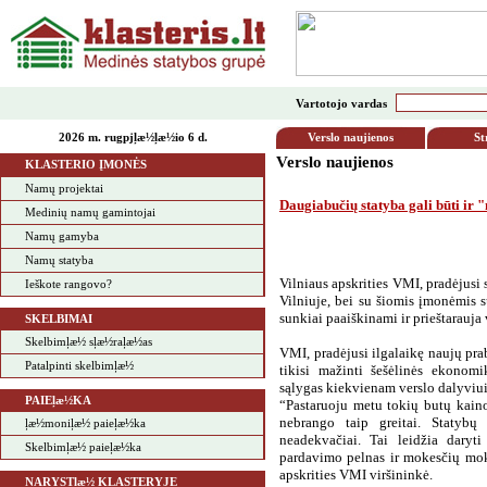
Vartotojo vardas
2026 m. rugpjļæ½ļæ½io 6 d.
Verslo naujienos
St
Verslo naujienos
KLASTERIO ĮMONĖS
Namų projektai
Daugiabučių statyba gali būti ir 
Medinių namų gamintojai
Namų gamyba
a
Namų statyba
a
Vilniaus apskrities VMI, pradėjusi 
Ieškote rangovo?
Vilniuje, bei su šiomis įmonėmis s
sunkiai paaiškinami ir prieštarauja 
SKELBIMAI
Skelbimļæ½ sļæ½raļæ½as
VMI, pradėjusi ilgalaikę naujų pr
Patalpinti skelbimļæ½
tikisi mažinti šešėlinės ekonomi
sąlygas kiekvienam verslo dalyviui
PAIEļæ½KA
“Pastaruoju metu tokių butų kaino
nebrango taip greitai. Statybų
ļæ½moniļæ½ paieļæ½ka
neadekvačiai. Tai leidžia daryti
Skelbimļæ½ paieļæ½ka
pardavimo pelnas ir mokesčių moka
apskrities VMI viršininkė.
NARYSTļæ½ KLASTERYJE