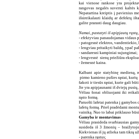
kai vienose rankose yra projektav
rangovas negalės suversti kaltės 
Nepatartina kreiptis į pavienius me
išsireikalauti klaidų ar defektų išt
galite prarasti daug daugiau.
Namai, pastatyti iš apipjautų rąstų,
- efektyviau panaudojamas vidaus p
- patogesnė elektros, vandentiekio, 
- lengviau pritaikyti baldų, ypač p
- sandaresni kampiniai sujungimai;
- lengvesnė
sienų priežiūra eksploa
- žemesnė kaina.
Kalbant apie statybinę medieną, r
pirmo kamieno pušies rąstai, kurių
šakoti ir tiesūs rąstai, kurie gali būt
Jie yra apipjaunami iš dviejų pusių,
Vėliau šonai obliuojami iki reikali
rąsto formą.
Paruošti lafetai patenka į gamybos 
lafetų formą. Prieš pradėdami montu
vainiką. Nuo to labai priklauso bū
Gamyba ir montavimas
Vėliau prasideda svarbiausias gamy
susideda iš 3 žmonių – braižytojo,
Kiekvienas iš jų atlieka tam tikrą u
- parenka rąstus;