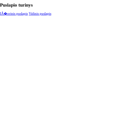
Puslapio turinys
IÅ�orinis puslapis
Vidinis puslapis