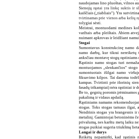
naudojamas lino pluoštas, vilnos au
Sienojų
rąstai yra linkę suktis ir sl
kaiščiais
(„tiabliais“). Yra sutvirti
tvirtinamas prie vienos arba kelių 
tolygiai sėsti.
Meistrai, montuodami medines kol
varžtais arba pleištais. Abiem atv
nuimant apkrovas ir leidžiant namui 
Stogai
Sumontavus konstrukcinę namo dal
namo darbų, kur tikrai nereiketų 
anksčiau montavę stogų rąstiniams 
Rąstinio namo stogas turi nemažai
montuojamos „slenkančios“ stogo ko
sumontuotais išilgai namo viršuj
fiksavimo kilpos. Tai daroma
todė
kampas. Tvirtinti prie išorinių sie
fasadų trikampiai) nėra rąstiniai ir
d
Be to
,
gegnių poromis įrėminamos ga
pakalimą ir vidaus apdailą.
Rąstiniams namams rekomenduojama 
stogas. Toks stogas
tarnaus ilgai, 
Nendrinis stogas yra brangesnis ir 
metalinį.
Gamintojai betoninėms čer
privalumą, nes karštu metų laiku neį
stogas puikiai sugeria triukšmą liet
Langai ir durys
Reikėtų nepamiršti, kad rąstinis 