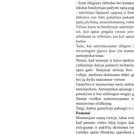
- žymi išilgines išdrožas bei kampi
tiksliai braižytojas pažymi rąstą pag
- sukirtėjas išpjauna sąsparą ir for
išdrožos turi būti pašalinta paka
rąstų plyšimų, nesusiformuotų vidi
Vėliau kartu su braižytoju sukirtėja
tol, kol rąstai prigula vienas pr
atliekami su telferiais, nes kol rąsta
kartus.
Tada, kai suformuojama išilginė i
tecnologinė įpjova (kas yra numa
antiseptikavimas.
Norint, kad sienojai ir kitos medi
viršutinėje dalyje padaryti technolo
rąsto galo. Suręstoje sienoje šios 
viduje, mediena skatinama trūkti į
bei jų dydis matomose vietose.
Gamybos ir montavimo metu siekiant
antiseptikais. Antiseptikai apsaug
pastatytas ir bus uždengtas stogas, g
Namas visiškai sumontuojamas cec
montavimo eiliškumą.
Taigi, darbai gamyboje pabaigti ir v
Pamatai
Montuojant namą vietoje, labai svar
kad pamato viršus būtų lygus,
kad
nelygumai ir aukščių skirtumas t
vainiko rąstai išlinksta, įgaudami 