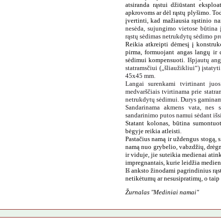
atsiranda rąstui džiūstant eksplo
apkrovoms ar
dėl
rąstų plyšimo. Todė
įvertinti, kad mažiausia rąstinio 
nesėda, sujungimo vietose būtina į
rąstų sėdimas netrukdytų sėdimo pr
Reikia atkreipti dėmesį į konstruk
pirma
,
formuojant angas langų ir d
sėdimui kompensuoti.
Išpjautų ang
statramsčiui („šliaužikliui“) įstaty
45x45 mm
.
Langai surenkami tvirtinant juos
medvarščiais tvirtinama prie statr
netrukdytų sėdimui. Durys gaminamos 
Sandarinama akmens vata, nes se
sandarinimo putos namui sėdant išs
Statant kolonas, būtina sumontuo
bėgyje reikia atleisti.
Pastačius namą ir uždengus stogą, s
namą nuo grybelio, vabzdžių, drėgm
ir viduje, jie suteikia medienai ati
impregnantais, kurie leidžia medie
Iš anksto žinodami pagrindinius rąs
netikėtumų ar nesusipratimų, o taip
Žurnalas "Mediniai namai"