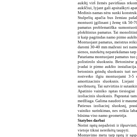
aukštį virš žemės paviršiaus rek
aukščiui, lyjant gali apsitaškyti ap
Medinis namas nėra sunki konstrukc
S
tulpelių apačia bus žemiau pašal
montuoti įgilinant į žemę tik 50-7
pamatus problematiška sumontuoti
plokštinius pamatus. Tai monolitin
ir kaip pagrindas namo pirmo aukšto
Montuojant pamatus, meistrus reikia
daromi 30-40 mm mažesni nei namo i
sienos, nutekėtų nepatekdamas tarp 
Patariama montuojant pamatus tuo pa
polistirolo sluoksniu. Betoninėse 
įvadai ir pirmo aukšto instaliacija.
betoninis grindų sluoksnis turi ne
rostverko ilgiu montuojami 3-5 c
amortizacinis sluoksnis. Liejant
suvibruotų. Tai sutvirtins ir sutank
Apatinio vainiko rąstas tiesiogiai
izoliacinis sluoksnis. Paprastai ta
medžiaga. Galima naudoti ir maume
Patiesus izoliacinį sluoksnį, pr
vainiko surinkimas, nes reikia laba
būsima viso namo geometrija.
Statybos darbai
Norint rąstų nepažeisti ir išpurvint
vietoje tikrai nereikėtų taupyti.
Montavimo metu tarp rąstų ir sąspa