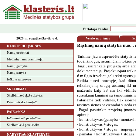
Vartotojo vardas
2026 m. rugpjļæ½ļæ½io 6 d.
Verslo naujienos
St
Rąstinių namų statyba nuo... ik
KLASTERIO ĮMONĖS
Namų projektai
Tarkime, jau nusprendėte statytis 
Medinių namų gamintojai
todėl žmogui, neturinčiam tokios pa
Taigi, išsirenkate projektą arba ar
Namų gamyba
dokumentaciją. Projektuojant reikia
Namų statyba
6 m ilgio ir veliau gali tekti rąstus
Ieškote rangovo?
Reikia turėti omenyje, kad dūmtr
reikalaujamą saugų atstumą iki m
SKELBIMAI
mažesnis kaip 38 cm iki vidinės
surenkami kaminai su šamotiniais i
Skelbimļæ½ sļæ½raļæ½as
Patariama tiek vidines, tiek išorin
Patalpinti skelbimļæ½
rastinės sienos nevienodai susėda e
Pagal pasirinktą projektą įmonė
PAIEļæ½KA
apimtį:
ļæ½moniļæ½ paieļæ½ka
- konstruktyvas (gamyba - montavi
- konstruktyvas + stogas;
Skelbimļæ½ paieļæ½ka
- konstruktyvas + stogas + impregn
- pamatai + konstruktyvas + stogas
NARYSTļæ½ KLASTERYJE