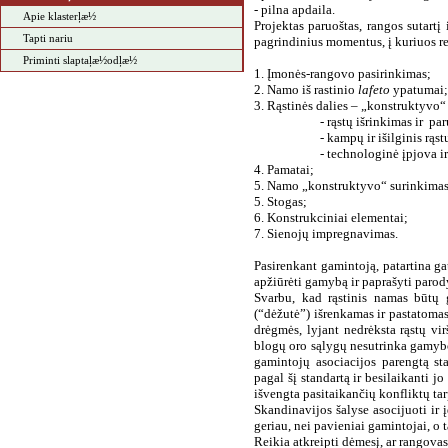
-
pilna apdaila.
Apie klasterļæ½
Projektas paruoštas, rangos sutartį 
Tapti nariu
pagrindinius momentus, į kuriuos rei
Priminti slaptaļæ½odļæ½
1. Įmonės-rangovo pasirinkimas;
2. Namo iš rastinio
lafeto
ypatumai;
3. Rąstinės dalies – „konstruktyvo
- rąstų išrinkimas ir
par
- kampų ir išilginis rąst
- technologinė įpjova i
4. Pamatai;
5. Namo „konstruktyvo“ surinkimas
5. Stogas;
6. Konstrukciniai elementai;
7. Sienojų impregnavimas.
Pasirenkant gamintoją, patartina ga
apžiūrėti gamybą ir paprašyti parody
Svarbu, kad rąstinis namas būtų 
(“dėžutė”) išrenkamas ir pastatomas
drėgmės, lyjant nedrėksta rąstų vir
blogų oro sąlygų nesutrinka gamybos
gamintojų asociacijos parengtą sta
pagal šį standartą ir besilaikanti j
išvengta pasitaikančių konfliktų ta
Skandinavijos šalyse asocijuoti ir
geriau, nei pavieniai gamintojai, o t
Reikia atkreipti dėmesį, ar rangovas 