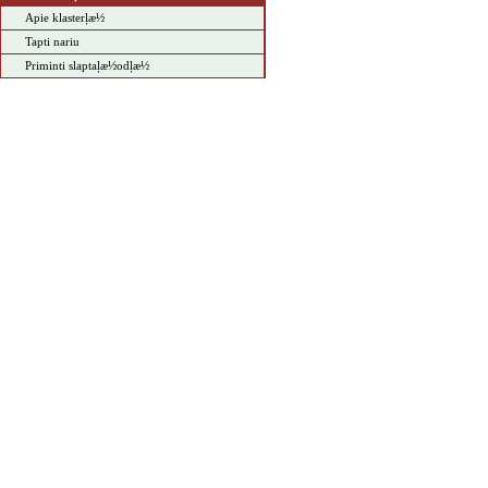
Apie klasterļæ½
Tapti nariu
Priminti slaptaļæ½odļæ½