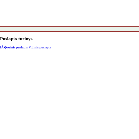
Puslapio turinys
IÅ�orinis puslapis
Vidinis puslapis