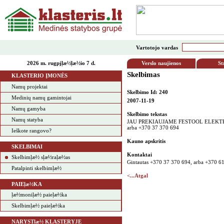
Vartotojo vardas
2026 m. rugpjļæ½ļæ½io 7 d.
Verslo naujienos
St
Skelbimas
KLASTERIO ĮMONĖS
Namų projektai
Skelbimo Id: 240
Medinių namų gamintojai
2007-11-19
Namų gamyba
Skelbimo tekstas
Namų statyba
JAU PREKIAUJAME FESTOOL ELEKTRINIAI
arba +370 37 370 694
Ieškote rangovo?
Kauno apskritis
SKELBIMAI
Kontaktai
Skelbimļæ½ sļæ½raļæ½as
Gintautas +370 37 370 694, arba +370 61
Patalpinti skelbimļæ½
<...Atgal
PAIEļæ½KA
ļæ½moniļæ½ paieļæ½ka
Skelbimļæ½ paieļæ½ka
NARYSTļæ½ KLASTERYJE