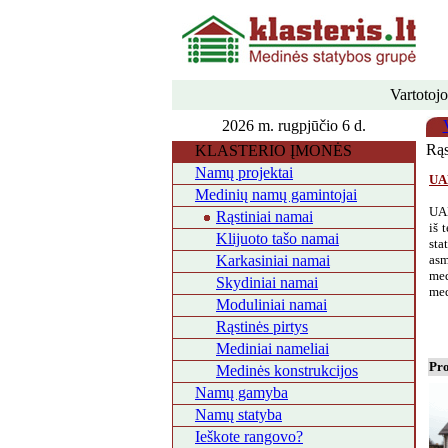
Vartotojo
2026 m. rugpjūčio 6 d.
Rąs
KLASTERIO ĮMONĖS
Namų projektai
UA
Medinių namų gamintojai
U
Rąstiniai namai
iš 
Klijuoto tašo namai
sta
Karkasiniai namai
asm
med
Skydiniai namai
med
Moduliniai namai
Rąstinės pirtys
Mediniai nameliai
Pro
Medinės konstrukcijos
Namų gamyba
Namų statyba
Ieškote rangovo?