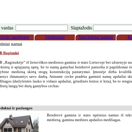
 vardas
Slaptažodis
Verslo naujienos
Straipsniai
Specialistai pataria
Ko
tiniai namai
B Raginukė
AB
„
Raginukėje
“
iš lietuviškos medienos gamina ir stato Lietuvoje bei užsienyje n
tekintų ir apipjautų rąstų. be to namų gamybai bendorvė paruošia ir papildomai ti
tybine medieną skirtą stogų konstrukcijų pastatymui. Įmonėje dirba kvalifik
enys išmanantys savo darbą. Antrame ceche pradėta gaminti namų apdailai ski
žiagos (dailylentės lauko ir vidaus apdailai, grindinės lentos ir kita), be to rengi
inių langų bei durų gamybos cechas.
duktai ir paslaugos
Bendrovė gamina ir stato rąstinius namus iš tekin
medieną, gamina medines apdailos medžiagas.