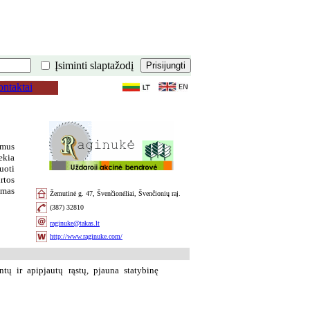
Įsiminti slaptažodį
ntaktai
amus
ekia
uoti
rtos
amas
Žemutinė g. 47, Švenčionėliai, Švenčionių raj.
(387) 32810
raginuke@takas.lt
http://www.raginuke.com/
tų ir apipjautų rąstų, pjauna statybinę