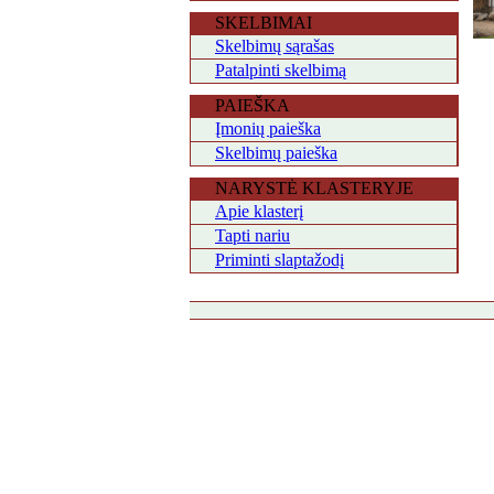
SKELBIMAI
Skelbimų sąrašas
Patalpinti skelbimą
PAIEŠKA
Įmonių paieška
Skelbimų paieška
NARYSTĖ KLASTERYJE
Apie klasterį
Tapti nariu
Priminti slaptažodį