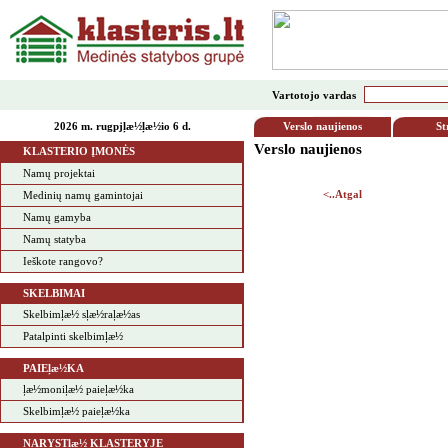
Vartotojo vardas
2026 m. rugpjļæ½ļæ½io 6 d.
Verslo naujienos
St
Verslo naujienos
KLASTERIO ĮMONĖS
Namų projektai
<..Atgal
Medinių namų gamintojai
Namų gamyba
Namų statyba
Ieškote rangovo?
SKELBIMAI
Skelbimļæ½ sļæ½raļæ½as
Patalpinti skelbimļæ½
PAIEļæ½KA
ļæ½moniļæ½ paieļæ½ka
Skelbimļæ½ paieļæ½ka
NARYSTļæ½ KLASTERYJE