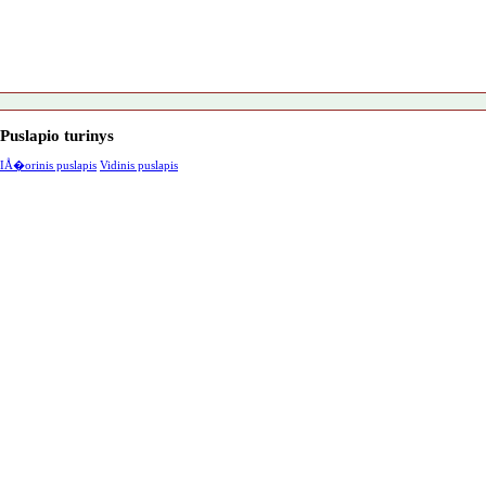
Puslapio turinys
IÅ�orinis puslapis
Vidinis puslapis