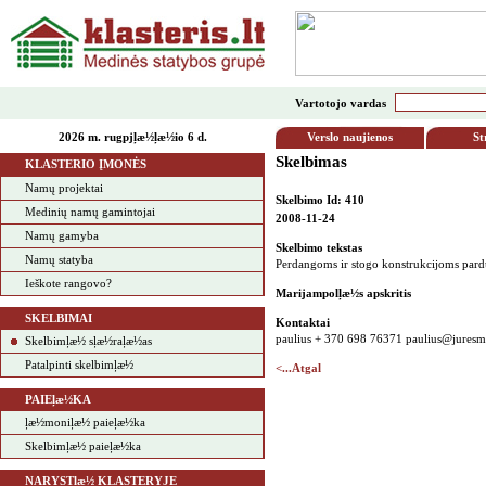
Vartotojo vardas
2026 m. rugpjļæ½ļæ½io 6 d.
Verslo naujienos
St
Skelbimas
KLASTERIO ĮMONĖS
Namų projektai
Skelbimo Id: 410
Medinių namų gamintojai
2008-11-24
Namų gamyba
Skelbimo tekstas
Namų statyba
Perdangoms ir stogo konstrukcijoms pard
Ieškote rangovo?
Marijampolļæ½s apskritis
SKELBIMAI
Kontaktai
paulius + 370 698 76371 paulius@juresme
Skelbimļæ½ sļæ½raļæ½as
Patalpinti skelbimļæ½
<...Atgal
PAIEļæ½KA
ļæ½moniļæ½ paieļæ½ka
Skelbimļæ½ paieļæ½ka
NARYSTļæ½ KLASTERYJE