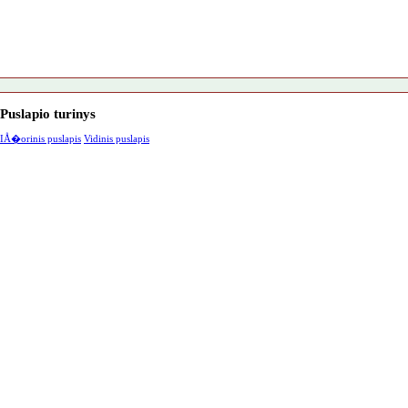
Puslapio turinys
IÅ�orinis puslapis
Vidinis puslapis