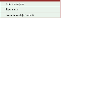
Apie klasterļæ½
Tapti nariu
Priminti slaptaļæ½odļæ½