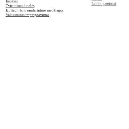
Įrankiai
Lauko gaminiai
Tvirtinimo detalės
Izoliacinės ir sandarinimo medžiagos
Vakuuminis impregnavimas