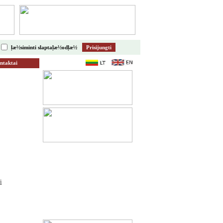
ļæ½siminti slaptaļæ½odļæ½
ntaktai
i