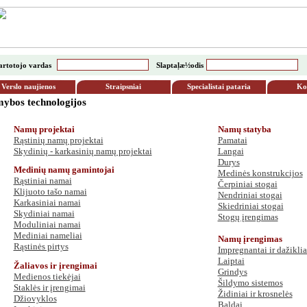
artotojo vardas
Slaptaļæ½odis
Verslo naujienos
Straipsniai
Specialistai pataria
Ko
ybos technologijos
Namų projektai
Namų statyba
Rąstinių namų projektai
Pamatai
Skydinių - karkasinių namų projektai
Langai
Durys
Medinių namų gamintojai
Medinės konstrukcijos
Rąstiniai namai
Čerpiniai stogai
Klijuoto tašo namai
Nendriniai stogai
Karkasiniai namai
Skiedriniai stogai
Skydiniai namai
Stogų įrengimas
Moduliniai namai
Mediniai nameliai
Namų įrengimas
Rąstinės pirtys
Impregnantai ir dažiklia
Laiptai
Žaliavos ir įrengimai
Grindys
Medienos tiekėjai
Šildymo sistemos
Staklės ir įrengimai
Židiniai ir krosnelės
Džiovyklos
Baldai