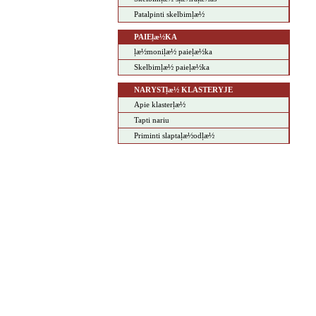
Patalpinti skelbimļæ½
PAIEļæ½KA
ļæ½moniļæ½ paieļæ½ka
Skelbimļæ½ paieļæ½ka
NARYSTļæ½ KLASTERYJE
Apie klasterļæ½
Tapti nariu
Priminti slaptaļæ½odļæ½