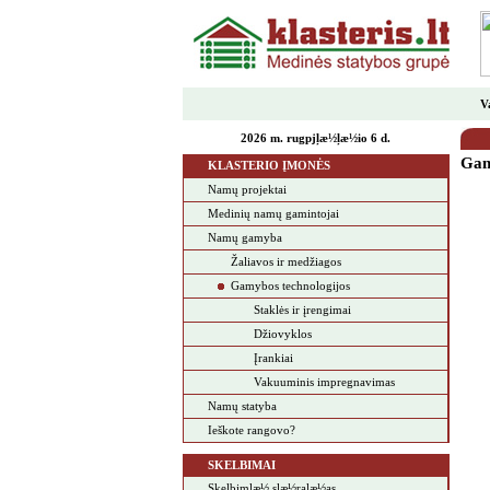
V
2026 m. rugpjļæ½ļæ½io 6 d.
Gam
KLASTERIO ĮMONĖS
Namų projektai
Medinių namų gamintojai
Namų gamyba
Žaliavos ir medžiagos
Gamybos technologijos
Staklės ir įrengimai
Džiovyklos
Įrankiai
Vakuuminis impregnavimas
Namų statyba
Ieškote rangovo?
SKELBIMAI
Skelbimļæ½ sļæ½raļæ½as