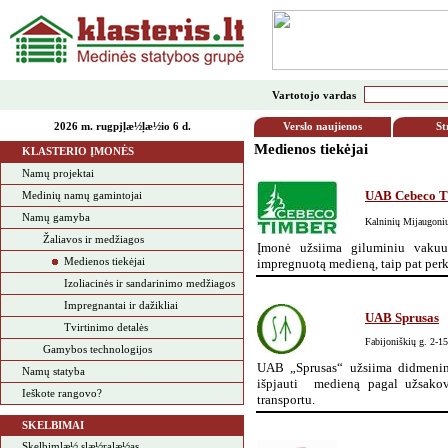
Vartotojo vardas
2026 m. rugpjļæ½ļæ½io 6 d.
Verslo naujienos
St
Medienos tiekėjai
KLASTERIO ĮMONĖS
Namų projektai
UAB Cebeco T
Medinių namų gamintojai
Namų gamyba
Kalninių Mijaugonių
Žaliavos ir medžiagos
Įmonė užsiima giluminiu vakuu
Medienos tiekėjai
impregnuotą medieną, taip pat per
Izoliacinės ir sandarinimo medžiagos
Impregnantai ir dažikliai
UAB Sprusas
Tvirtinimo detalės
Fabijoniškių g. 2-1
Gamybos technologijos
UAB
„
Sprusas
“
užsiima didmenine
Namų statyba
išpjauti medieną pagal užsakovo
Ieškote rangovo?
transportu.
SKELBIMAI
Skelbimļæ½ sļæ½raļæ½as