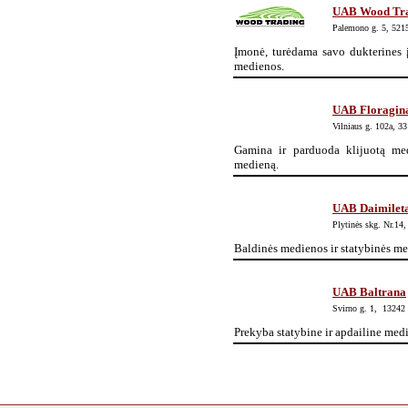
UAB Wood Tr
Palemono g. 5, 521
Įmonė, turėdama savo dukterines į
medienos.
UAB Floragin
Vilniaus g. 102a, 3
Gamina ir parduoda klijuotą me
medieną.
UAB Daimilet
Plytinės skg. Nr.14,
Baldinės medienos ir st
UAB Baltrana
Svirno g. 1, 13242 
Prekyba statybine ir apdailine m