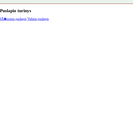
Puslapio turinys
IÅ�orinis puslapis
Vidinis puslapis