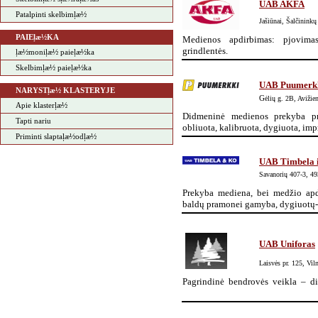
UAB AKFA
Patalpinti skelbimļæ½
Jašiūnai, Šalčininkų 
PAIEļæ½KA
Medienos apdirbimas: pjovimas
grindlentės.
ļæ½moniļæ½ paieļæ½ka
Skelbimļæ½ paieļæ½ka
UAB Puumerk
NARYSTļæ½ KLASTERYJE
G
ėlių g. 2B, Avižie
Apie klasterļæ½
Didmeninė medienos prekyba pr
Tapti nariu
obliuota, kalibruota, dygiuota, im
Priminti slaptaļæ½odļæ½
UAB Timbela 
Savanorių 407-3, 4
Prekyba mediena, bei medžio apd
baldų pramonei gamyba, dygiuo
UAB Uniforas
Laisvės pr. 125, Vil
Pagrindinė bendrovės veikla – d