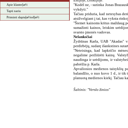
Estijoje, Lenkijoje.
"Kodėl ne, - sutinka Jonas Brazauska
Apie klasterļæ½
vykdyti."
Tapti nariu
Tačiau priduria, kad netesybas derė
Priminti slaptaļæ½odļæ½
atsižvelgiant į tai, kas vyksta rinko
"Šiemet kainoms kritus maždaug pen
sumažinti kainos, leiskim urėdijom
svarsto įmonės vadovas.
Nelanksčiai
Žydrūnas Karla, UAB "Akadas" vad
perdirbėjų, sudarę išankstines sutar
"Neteisinga, kad lapkričio mėnesį
negalime peržiūrėti kainų. Valsty
naudinga ir urėdijoms, ir valstybe
pabrėžia p. Karla.
Apvaliosios medienos taisyklių pa
balandžio, o nuo kovo 1 d., ir tik 
planuotą medienos kiekį. Tačiau kain
Šaltinis: "Verslo žinios"