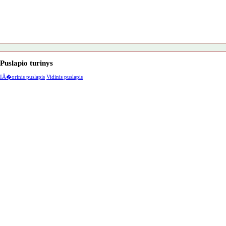
Puslapio turinys
IÅ�orinis puslapis
Vidinis puslapis