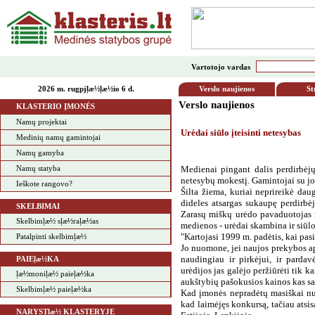
Vartotojo vardas
2026 m. rugpjļæ½ļæ½io 6 d.
Verslo naujienos
St
Verslo naujienos
KLASTERIO ĮMONĖS
Namų projektai
Urėdai
siūlo
įteisin
ti
n
etesybas
Medinių namų gamintojai
Namų gamyba
Namų statyba
Medienai pingant dalis perdirbėjų 
netesybų mokestį. Gamintojai su jom
Ieškote rangovo?
Šilta žiema, kuriai neprireikė dau
dideles atsargas sukaupę perdirbėj
SKELBIMAI
Zarasų miškų urėdo pavaduotojas m
Skelbimļæ½ sļæ½raļæ½as
medienos - urėdai skambina ir siūlo
"Kartojasi 1999 m. padėtis, kai pasi
Patalpinti skelbimļæ½
Jo nuomone, jei naujos prekybos ap
naudingiau ir pirkėjui, ir pardav
PAIEļæ½KA
urėdijos jas galėjo peržiūrėti tik ka
ļæ½moniļæ½ paieļæ½ka
aukštybių pašokusios kainos kas sava
Skelbimļæ½ paieļæ½ka
Kad įmonės nepradėtų masiškai nutr
kad laimėjęs konkursą, tačiau atsi
NARYSTļæ½ KLASTERYJE